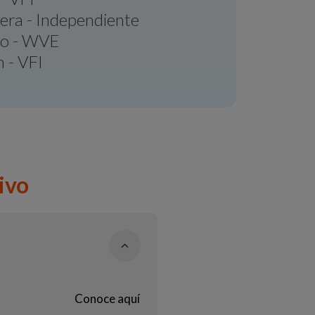
ra - Independiente
no - WVE
 - VFI
ivo
Conoce aquí