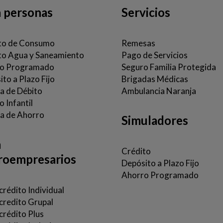
a personas
Servicios
to de Consumo
Remesas
to Agua y Saneamiento
Pago de Servicios
o Programado
Seguro Familia Protegida
to a Plazo Fijo
Brigadas Médicas
ta de Débito
Ambulancia Naranja
 Infantil
a de Ahorro
Simuladores
a
Crédito
roempresarios
Depósito a Plazo Fijo
Ahorro Programado
rédito Individual
credito Grupal
crédito Plus