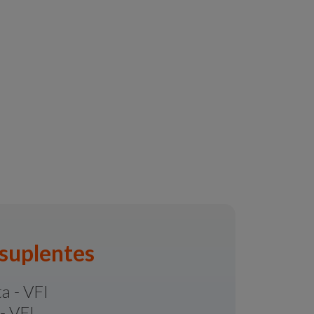
suplentes
a - VFI
- VFI