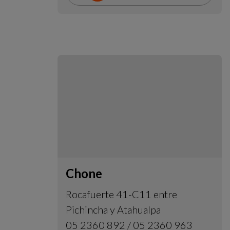
Chone
Rocafuerte 41-C11 entre
Pichincha y Atahualpa
05 2360 892 / 05 2360 963