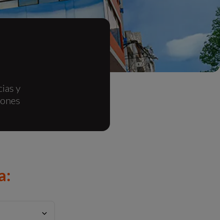
ias y
iones
a: