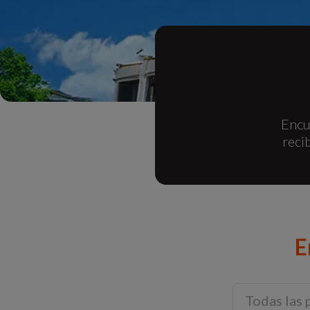
Encu
reci
E