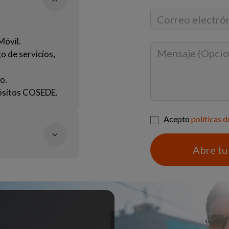
Móvil.
o de servicios,
o.
pósitos COSEDE.
Acepto
políticas 
Abre tu
atoriana o