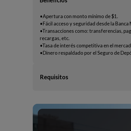
•Apertura con monto mínimo de $1.
•Fácil acceso y seguridad desde la Banca 
•Transacciones como: transferencias, pag
recargas, etc.
•Tasa de interés competitiva en el mercad
•Dinero respaldado por el Seguro de De
Requisitos
Copia de cédula de ciudadanía a color.
Para extranjeros: cédula de identidad ecu
pasaporte vigente.
Planilla de servicio básico (máx. 2 meses).