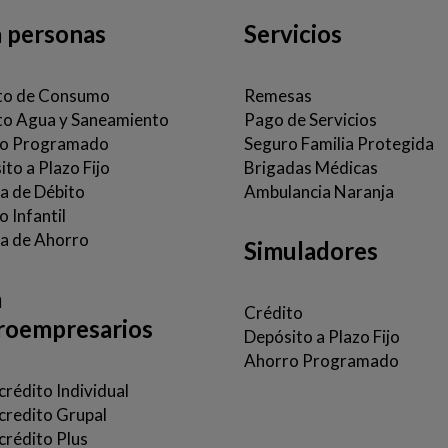
a personas
Servicios
to de Consumo
Remesas
to Agua y Saneamiento
Pago de Servicios
o Programado
Seguro Familia Protegida
to a Plazo Fijo
Brigadas Médicas
ta de Débito
Ambulancia Naranja
 Infantil
a de Ahorro
Simuladores
a
Crédito
roempresarios
Depósito a Plazo Fijo
Ahorro Programado
rédito Individual
credito Grupal
crédito Plus