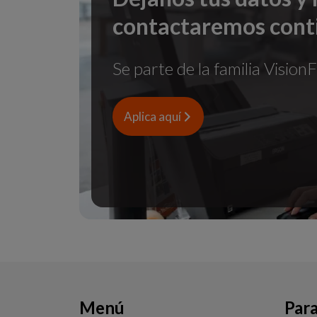
contactaremos cont
Se parte de la familia Vision
Aplica aquí
Menú
Par