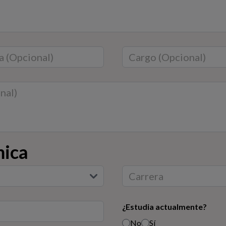
mica
¿Estudia actualmente?
No
Sí