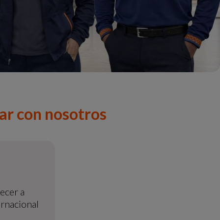
jar con nosotros
ecer a
ernacional