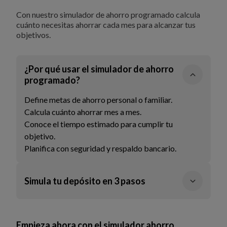
Con nuestro simulador de ahorro programado calcula
cuánto necesitas ahorrar cada mes para alcanzar tus
objetivos.
¿Por qué usar el simulador de ahorro
programado?
Define metas de ahorro personal o familiar.
Calcula cuánto ahorrar mes a mes.
Conoce el tiempo estimado para cumplir tu
objetivo.
Planifica con seguridad y respaldo bancario.
Simula tu depósito en 3 pasos
Ingresa el monto de tu meta de ahorro.
Define cuánto puedes aportar cada mes.
Descubre en cuánto tiempo lograrás tu objetivo.
Empieza ahora con el simulador ahorro