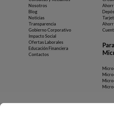
Nosotros
Ahorr
Blog
Depósi
Noticias
Tarje
Transparencia
Ahorro
Gobierno Corporativo
Cuent
Impacto Social
Ofertas Laborales
Par
Educación Financiera
Mic
Contactos
Microc
Micro
Micro
Microc