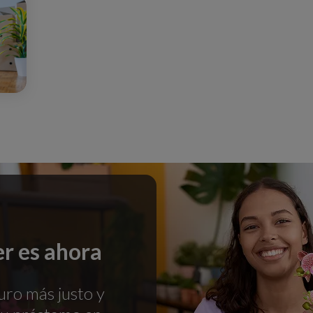
r es ahora
uro más justo y