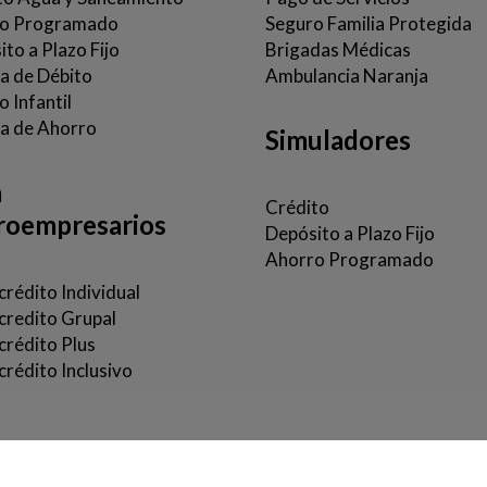
o Programado
Seguro Familia Protegida
to a Plazo Fijo
Brigadas Médicas
ta de Débito
Ambulancia Naranja
 Infantil
a de Ahorro
Simuladores
a
Crédito
roempresarios
Depósito a Plazo Fijo
Ahorro Programado
rédito Individual
credito Grupal
crédito Plus
rédito Inclusivo