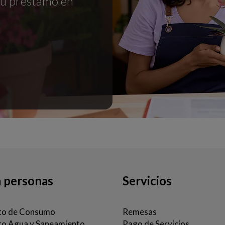
tu préstamo en
a personas
Servicios
to de Consumo
Remesas
to Agua y Saneamiento
Pago de Servicios