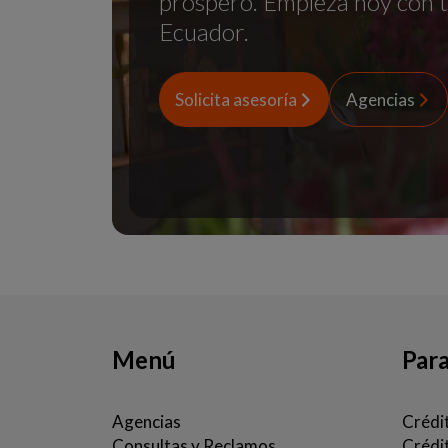
próspero. Empieza hoy con 
Ecuador.
Solicita asesoría
Agencias
Menú
Par
Agencias
Crédi
Consultas y Reclamos
Crédi