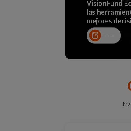
VisionFund Ec
las herramien
mejores decisi
Entrar
Man