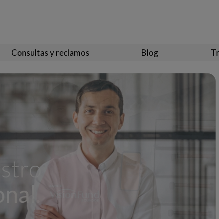
Consultas y reclamos
Blog
Tr
 del
estro
ad
os
onal.