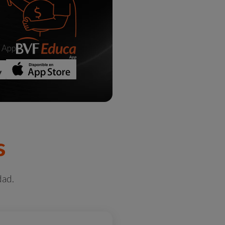
a App
s
dad.