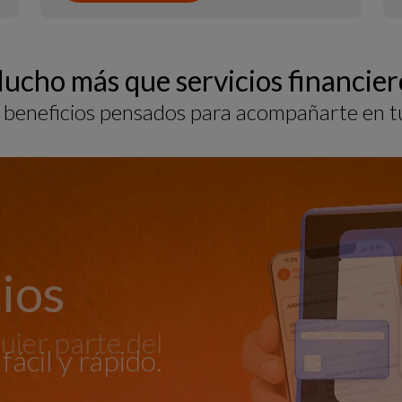
ucho más que servicios financier
beneficios pensados para acompañarte en tu 
cas
ios
 para ti y tu
uier parte del
fácil y rápido.