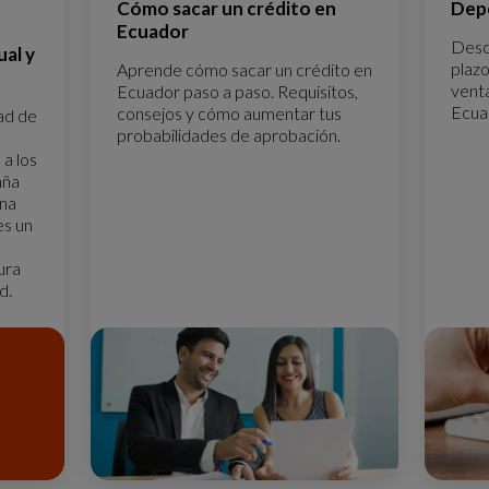
Cómo sacar un crédito en
Depó
Ecuador
Desc
al y
plazo
Aprende cómo sacar un crédito en
vent
Ecuador paso a paso. Requisitos,
Ecua
consejos y cómo aumentar tus
ad de
probabilidades de aprobación.
a los
aña
ana
es un
ura
d.