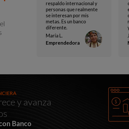
respaldo internacional y
personas que realmente
se interesan por mis
metas. Es un banco
el
diferente.
s
María L.
Emprendedora
NCIERA
rece y avanza
os
con Banco