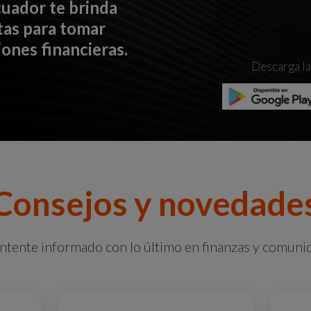
uador te brinda
tas para tomar
ones financieras.
Descarga l
Consejos y novedade
tente informado con lo último en finanzas y comuni