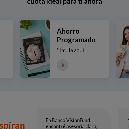
cuota ideal para ti ahora
Ahorro
Programado
Simula aquí
En Banco VisionFund
nspiran
encontré asesoría clara,