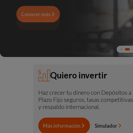
Conocer más
Conocer más
Conocer más
Conocer más
Conocer más
Quiero invertir
Haz crecer tu dinero con Depósitos a
Plazo Fijo seguros, tasas competitivas
y respaldo internacional.
Más información
Simulador